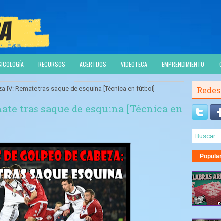
SICOLOGÍA
RECURSOS
ACERTIJOS
VIDEOTECA
EMPRENDIMIENTO
 IV: Remate tras saque de esquina [Técnica en fútbol]
Redes
ate tras saque de esquina [Técnica en
Popula