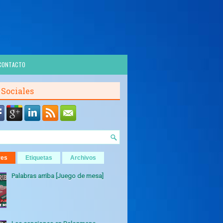
CONTACTO
 Sociales
res
Etiquetas
Archivos
Palabras arriba [Juego de mesa]