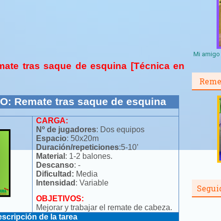
Mi amigo 
mate tras saque de esquina [Técnica en
Reme
: Remate tras saque de esquina
CARGA:
Nº de jugadores
: Dos equipos
Espacio
: 50x20m
Duración/repeticiones
:5-10’
Material
: 1-2 balones.
Descanso
: -
Dificultad:
Media
Intensidad
: Variable
Segui
OBJETIVOS:
Mejorar y trabajar el remate de cabeza.
scripción de la tarea