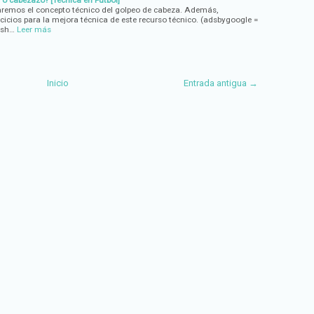
 o cabezazo? [Técnica en Fútbol]
taremos el concepto técnico del golpeo de cabeza. Además,
cicios para la mejora técnica de este recurso técnico. (adsbygoogle =
ush…
Leer más
Inicio
Entrada antigua →