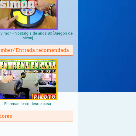
Simon - Nostalgia de años 80 [Juegos de
Mesa]
mber/ Entrada recomendada
Entrenamiento desde casa
dores