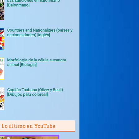
Las sanciones en Balonmano
[Balonmano]
Countries and Nationalities (países y
nacionalidades) [Inglés]
Morfología de la célula eucariota
animal [Biología]
Capitán Tsubasa (Oliver y Benji)
[Dibujos para colorear]
Lo último en YouTube