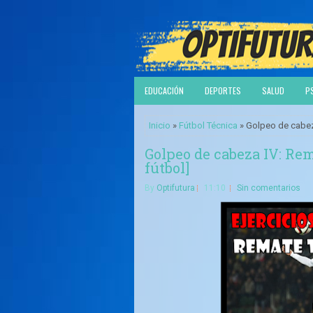
EDUCACIÓN
DEPORTES
SALUD
P
Inicio
»
Fútbol Técnica
» Golpeo de cabeza
Golpeo de cabeza IV: Rem
fútbol]
By
Optifutura
11:10
Sin comentarios