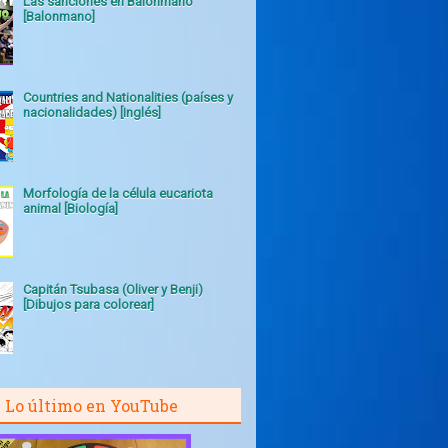
Las sanciones en Balonmano
[Balonmano]
Countries and Nationalities (países y
nacionalidades) [Inglés]
Morfología de la célula eucariota
animal [Biología]
Capitán Tsubasa (Oliver y Benji)
[Dibujos para colorear]
Lo último en YouTube