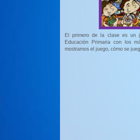
El primero de la clase es un 
Educación Primaria con los má
mostramos el juego, cómo se jueg