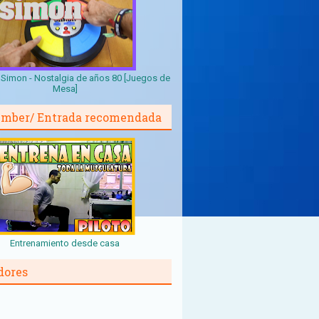
Simon - Nostalgia de años 80 [Juegos de
Mesa]
mber/ Entrada recomendada
Entrenamiento desde casa
dores