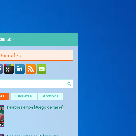
CONTACTO
 Sociales
res
Etiquetas
Archivos
Palabras arriba [Juego de mesa]