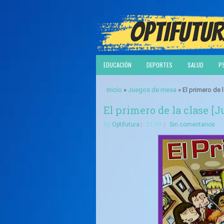
EDUCACIÓN
DEPORTES
SALUD
P
Inicio
»
Juegos de mesa
» El primero de 
El primero de la clase [
By
Optifutura
21:09
Sin comentarios