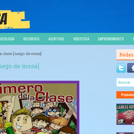
SICOLOGÍA
RECURSOS
ACERTIJOS
VIDEOTECA
EMPRENDIMIENTO
la clase [Juego de mesa]
Redes
Juego de mesa]
Popula