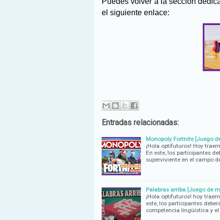
Puedes volver a la sección dedic
el siguiente enlace:
Entradas relacionadas:
Monopoly Fortnite [Juego d
¡Hola optifuturos! Hoy trae
En este, los participantes d
superviviente en el campo de
Palabras arriba [Juego de m
¡Hola optifuturos! hoy trae
este, los participantes debe
competencia lingüística y e