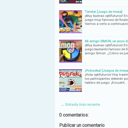
Twister [Juego de mesa]
¡Muy buenas optifuturos! E
juego muy famoso de finales 
Vamos a verlo a continuaci
Mi amigo SIMON, un poco de
¡Muy buenas optifuturos! En
juego bastante famoso de fi
amigo Simon. ¿Cómo se ju
¡Pictureka! [Juegos de mesa
¡Hola optifuturos! Hoy traem
los participantes deberán po
tablero de juego. ¡Encuént…
← Entrada más reciente
0 comentarios:
Publicar un comentario