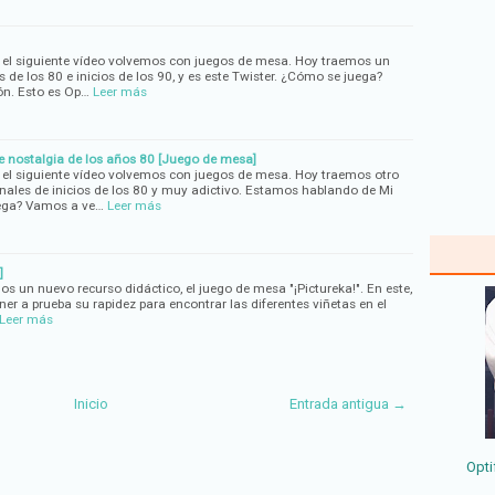
n el siguiente vídeo volvemos con juegos de mesa. Hoy traemos un
de los 80 e inicios de los 90, y es este Twister. ¿Cómo se juega?
ón. Esto es Op…
Leer más
 nostalgia de los años 80 [Juego de mesa]
 el siguiente vídeo volvemos con juegos de mesa. Hoy traemos otro
nales de inicios de los 80 y muy adictivo. Estamos hablando de Mi
ega? Vamos a ve…
Leer más
]
os un nuevo recurso didáctico, el juego de mesa "¡Pictureka!". En este,
ner a prueba su rapidez para encontrar las diferentes viñetas en el
Leer más
Inicio
Entrada antigua →
Opti