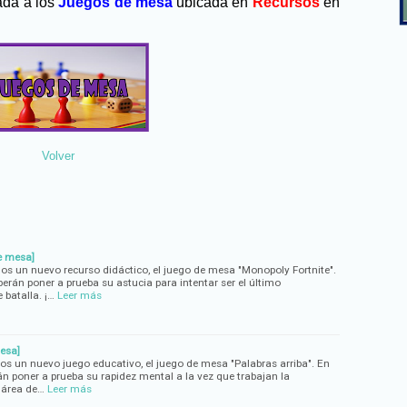
ada a los
Juegos de mesa
ubicada en
Recursos
en
Volver
e mesa]
mos un nuevo recurso didáctico, el juego de mesa "Monopoly Fortnite".
eberán poner a prueba su astucia para intentar ser el último
 batalla. ¡…
Leer más
esa]
mos un nuevo juego educativo, el juego de mesa "Palabras arriba". En
rán poner a prueba su rapidez mental a la vez que trabajan la
l área de…
Leer más