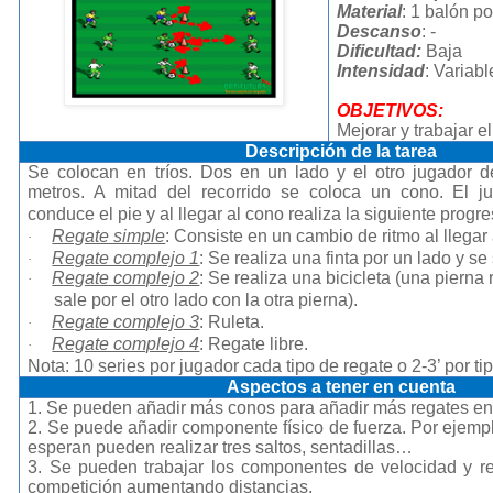
Material
: 1 balón por
Descanso
: -
Dificultad:
Baja
Intensidad
: Variabl
OBJETIVOS:
Mejorar y trabajar el
Descripción de la tarea
Se colocan en tríos. Dos en un lado y el otro jugador 
metros. A mitad del recorrido se coloca un cono. El j
conduce el pie y al llegar al cono realiza la siguiente progre
Regate simple
: Consiste en un cambio de ritmo al llegar
·
Regate complejo 1
: Se realiza una finta por un lado y se 
·
Regate complejo 2
: Se realiza una bicicleta (una pierna
·
sale por el otro lado con la otra pierna).
Regate complejo 3
: Ruleta.
·
Regate complejo 4
: Regate libre.
·
Nota: 10 series por jugador cada tipo de regate o 2-3’ por ti
Aspectos a tener en cuenta
1. Se pueden añadir más conos para añadir más regates en 
2. Se puede añadir componente físico de fuerza. Por ejemp
esperan pueden realizar tres saltos, sentadillas…
3. Se pueden trabajar los componentes de velocidad y r
competición aumentando distancias.