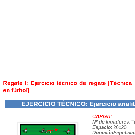
Regate I: Ejercicio técnico de regate [Técnica
en fútbol]
EJERCICIO TÉCNICO: Ejercicio analít
CARGA:
Nº de jugadores
: T
Espacio
: 20x20
Duración/repetici