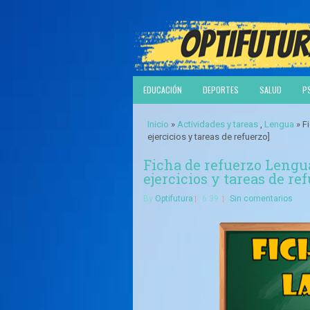
EDUCACIÓN
DEPORTES
SALUD
P
Inicio
»
Actividades y tareas
,
Lengua
» Fi
ejercicios y tareas de refuerzo]
Ficha de refuerzo Lengua
ejercicios y tareas de re
By
Optifutura
6:39
Sin comentarios