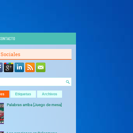
CONTACTO
 Sociales
res
Etiquetas
Archivos
Palabras arriba [Juego de mesa]