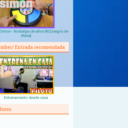
Simon - Nostalgia de años 80 [Juegos de
Mesa]
mber/ Entrada recomendada
Entrenamiento desde casa
dores