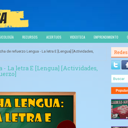
SICOLOGÍA
RECURSOS
ACERTIJOS
VIDEOTECA
EMPRENDIMIENTO
cha de refuerzo Lengua - La letra E [Lengua] [Actividades,
Redes
 - La letra E [Lengua] [Actividades,
fuerzo]
Popula