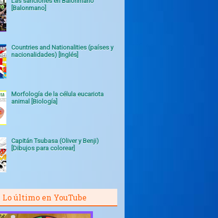
Las sanciones en Balonmano
[Balonmano]
Countries and Nationalities (países y
nacionalidades) [Inglés]
Morfología de la célula eucariota
animal [Biología]
Capitán Tsubasa (Oliver y Benji)
[Dibujos para colorear]
Lo último en YouTube