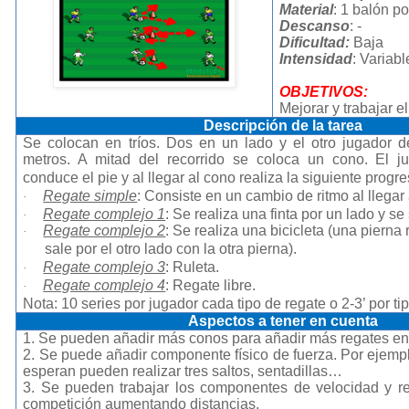
Material
: 1 balón por
Descanso
: -
Dificultad:
Baja
Intensidad
: Variabl
OBJETIVOS:
Mejorar y trabajar el
Descripción de la tarea
Se colocan en tríos. Dos en un lado y el otro jugador 
metros. A mitad del recorrido se coloca un cono. El j
conduce el pie y al llegar al cono realiza la siguiente progre
Regate simple
: Consiste en un cambio de ritmo al llegar
·
Regate complejo 1
: Se realiza una finta por un lado y se 
·
Regate complejo 2
: Se realiza una bicicleta (una pierna
·
sale por el otro lado con la otra pierna).
Regate complejo 3
: Ruleta.
·
Regate complejo 4
: Regate libre.
·
Nota: 10 series por jugador cada tipo de regate o 2-3’ por ti
Aspectos a tener en cuenta
1. Se pueden añadir más conos para añadir más regates en 
2. Se puede añadir componente físico de fuerza. Por ejemp
esperan pueden realizar tres saltos, sentadillas…
3. Se pueden trabajar los componentes de velocidad y r
competición aumentando distancias.