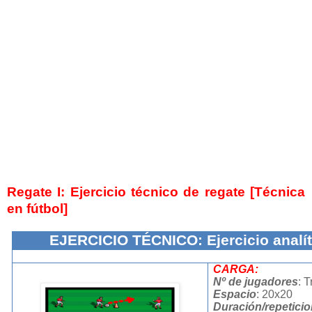
Regate I: Ejercicio técnico de regate [Técnica
en fútbol]
EJERCICIO TÉCNICO: Ejercicio analít
CARGA:
Nº de jugadores
: T
Espacio
: 20x20
Duración/repetici