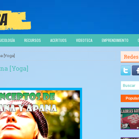
SICOLOGÍA
RECURSOS
ACERTIJOS
VIDEOTECA
EMPRENDIMIENTO
a [Yoga]
Redes
na [Yoga]
Popula