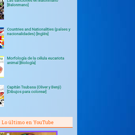
Las sanciones en Balonmano
[Balonmano]
Countries and Nationalities (países y
nacionalidades) [Inglés]
Morfología de la célula eucariota
animal [Biología]
Capitán Tsubasa (Oliver y Benji)
[Dibujos para colorear]
Lo último en YouTube