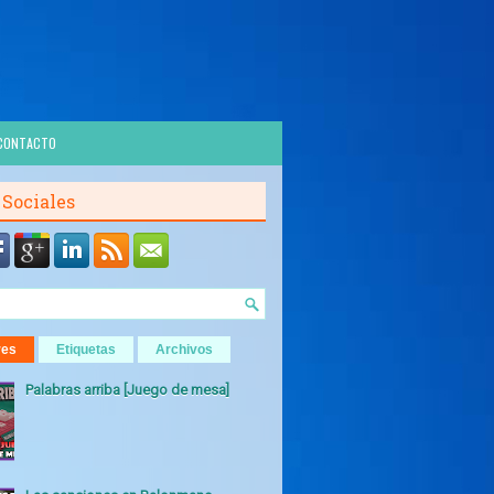
CONTACTO
 Sociales
res
Etiquetas
Archivos
Palabras arriba [Juego de mesa]