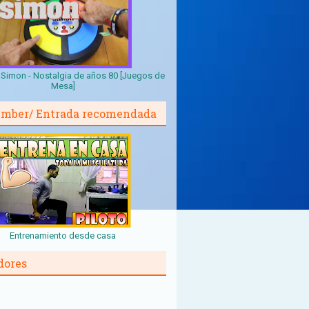
Simon - Nostalgia de años 80 [Juegos de
Mesa]
mber/ Entrada recomendada
Entrenamiento desde casa
dores