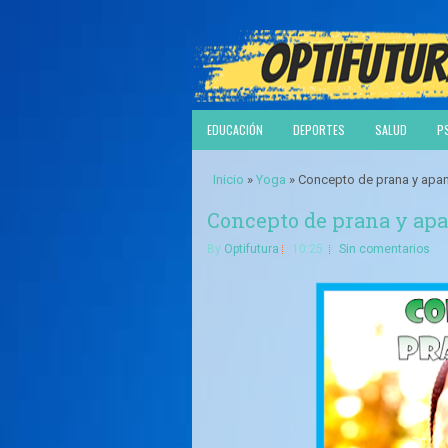
EDUCACIÓN
DEPORTES
SALUD
P
Inicio
»
Yoga
» Concepto de prana y apan
Concepto de prana y apa
By
Optifutura
10:25
Sin comentarios