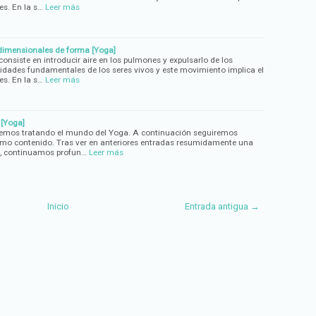
s. En la s…
Leer más
idimensionales de forma [Yoga]
 consiste en introducir aire en los pulmones y expulsarlo de los
idades fundamentales de los seres vivos y este movimiento implica el
s. En la s…
Leer más
 [Yoga]
lvemos tratando el mundo del Yoga. A continuación seguiremos
omo contenido. Tras ver en anteriores entradas resumidamente una
s, continuamos profun…
Leer más
Inicio
Entrada antigua →