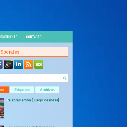
RENDIMIENTO
CONTACTO
 Sociales
res
Etiquetas
Archivos
Palabras arriba [Juego de mesa]