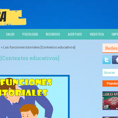
SALUD
PSICOLOGÍA
RECURSOS
ACERTIJOS
VIDEOTECA
EMP
» Las funciones tutoriales [Contextos educativos]
Redes
 [Contextos educativos]
Popula