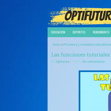
EDUCACIÓN
DEPORTES
RENDIMIENTO
Inicio
»
Procesos y contextos educativos
Las funciones tutoriales
By
Optifutura
7:35
Sin comentarios