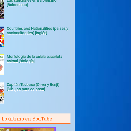
Las sanciones en Balonmano
[Balonmano]
Countries and Nationalities (países y
nacionalidades) [Inglés]
Morfología de la célula eucariota
animal [Biología]
Capitán Tsubasa (Oliver y Benji)
[Dibujos para colorear]
Lo último en YouTube