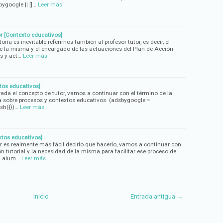
ygoogle || []…
Leer más
or [Contexto educativos]
a es inevitable referirnos también al profesor tutor, es decir, el
e la misma y el encargado de las actuaciones del Plan de Acción
s y act…
Leer más
tos educativos]
rada el concepto de tutor, vamos a continuar con el término de la
ia sobre procesos y contextos educativos. (adsbygoogle =
sh({})…
Leer más
xtos educativos]
 es realmente más fácil decirlo que hacerlo, vamos a continuar con
n tutorial y la necesidad de la misma para facilitar ese proceso de
l alum…
Leer más
Inicio
Entrada antigua →