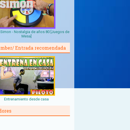
Simon - Nostalgia de años 80 [Juegos de
Mesa]
mber/ Entrada recomendada
Entrenamiento desde casa
dores