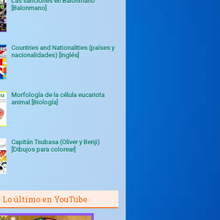
Las sanciones en Balonmano
[Balonmano]
Countries and Nationalities (países y
nacionalidades) [Inglés]
Morfología de la célula eucariota
animal [Biología]
Capitán Tsubasa (Oliver y Benji)
[Dibujos para colorear]
Lo último en YouTube