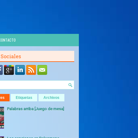
CONTACTO
 Sociales
res
Etiquetas
Archivos
Palabras arriba [Juego de mesa]