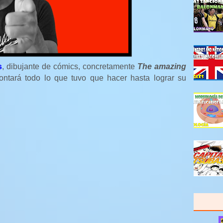
s
, dibujante de cómics, concretamente
The amazing
ontará todo lo que tuvo que hacer hasta lograr su