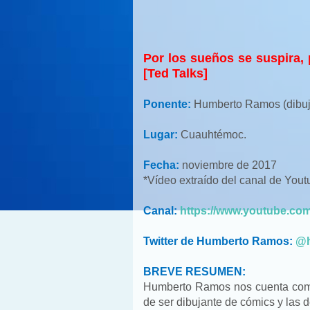
Por los sueños se suspira,
[Ted Talks]
Ponente:
Humberto Ramos (dibu
Lugar:
Cuauhtémoc.
Fecha:
noviembre de 2017
*Vídeo extraído del canal de You
Canal:
https://www.youtube.co
Twitter de Humberto Ramos:
@h
BREVE RESUMEN:
Humberto Ramos nos cuenta como
de ser dibujante de cómics y las 