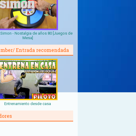
Simon - Nostalgia de años 80 [Juegos de
Mesa]
mber/ Entrada recomendada
Entrenamiento desde casa
dores