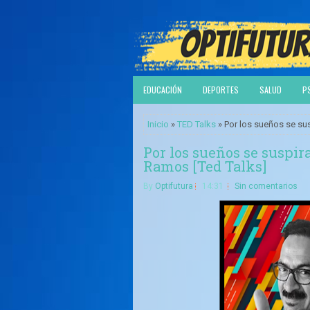
EDUCACIÓN
DEPORTES
SALUD
P
Inicio
»
TED Talks
» Por los sueños se sus
Por los sueños se suspir
Ramos [Ted Talks]
By
Optifutura
14:31
Sin comentarios