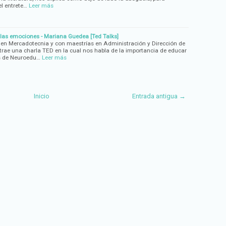
l entrete…
Leer más
as emociones - Mariana Guedea [Ted Talks]
 en Mercadotecnia y con maestrías en Administración y Dirección de
rae una charla TED en la cual nos habla de la importancia de educar
s de Neuroedu…
Leer más
Inicio
Entrada antigua →