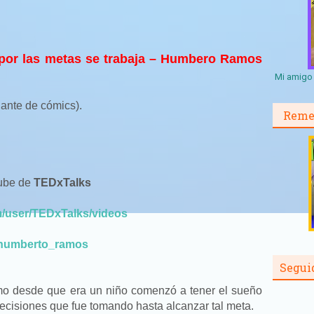
 por las metas se trabaja – Humbero Ramos
Mi amigo 
jante de cómics).
Reme
tube de
TEDxTalks
m/user/TEDxTalks/videos
umberto_ramos
Segui
 desde que era un niño comenzó a tener el sueño
decisiones que fue tomando hasta alcanzar tal meta.