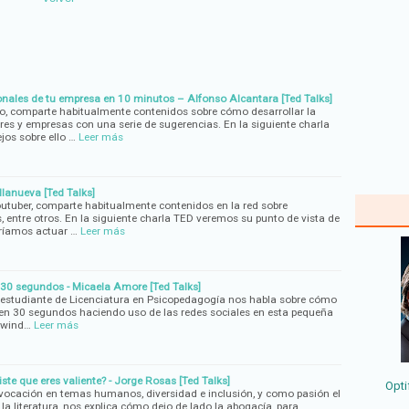
onales de tu empresa en 10 minutos – Alfonso Alcantara [Ted Talks]
o, comparte habitualmente contenidos sobre cómo desarrollar la
res y empresas con una serie de sugerencias. En la siguiente charla
os sobre ello …
Leer más
llanueva [Ted Talks]
outuber, comparte habitualmente contenidos en la red sobre
, entre otros. En la siguiente charla TED veremos su punto de vista de
ríamos actuar …
Leer más
30 segundos - Micaela Amore [Ted Talks]
 estudiante de Licenciatura en Psicopedagogía nos habla sobre cómo
 en 30 segundos haciendo uso de las redes sociales en esta pequeña
 wind…
Leer más
ste que eres valiente? - Jorge Rosas [Ted Talks]
Opti
vocación en temas humanos, diversidad e inclusión, y como pasión el
 y la literatura, nos explica cómo dejo de lado la abogacía, para