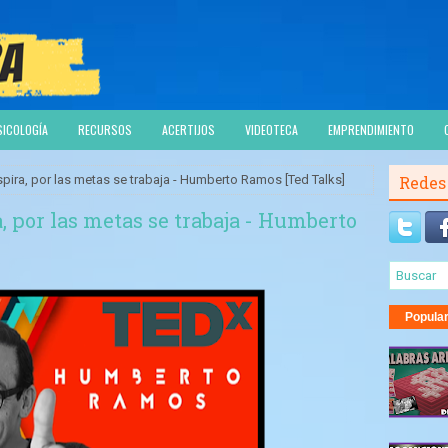
SICOLOGÍA
RECURSOS
ACERTIJOS
VIDEOTECA
EMPRENDIMIENTO
pira, por las metas se trabaja - Humberto Ramos [Ted Talks]
Redes
a, por las metas se trabaja - Humberto
Popula