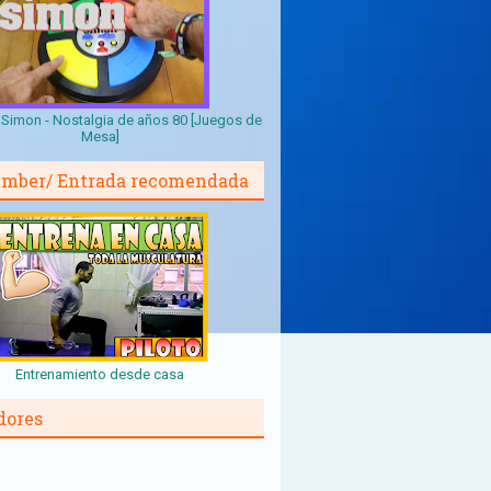
Simon - Nostalgia de años 80 [Juegos de
Mesa]
mber/ Entrada recomendada
Entrenamiento desde casa
dores