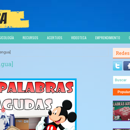
SICOLOGÍA
RECURSOS
ACERTIJOS
VIDEOTECA
EMPRENDIMIENTO
engua]
Redes
ngua]
Popula