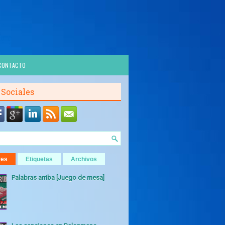
CONTACTO
 Sociales
res
Etiquetas
Archivos
Palabras arriba [Juego de mesa]