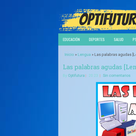
EDUCACIÓN
DEPORTES
SALUD
P
Inicio
»
Lengua
» Las palabras agudas [L
Las palabras agudas [Le
By
Optifutura
20:23
Sin comentarios