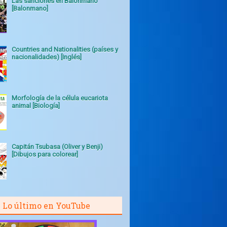
Las sanciones en Balonmano
[Balonmano]
Countries and Nationalities (países y
nacionalidades) [Inglés]
Morfología de la célula eucariota
animal [Biología]
Capitán Tsubasa (Oliver y Benji)
[Dibujos para colorear]
Lo último en YouTube