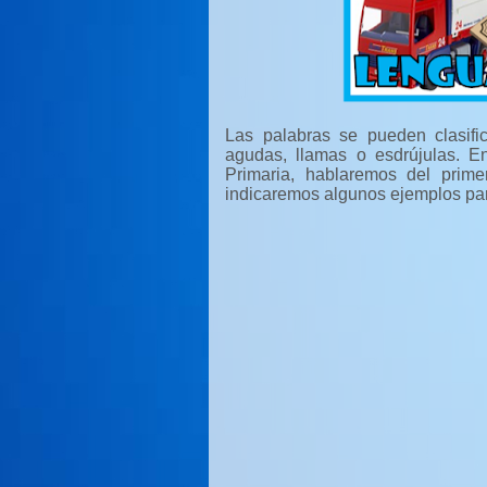
Las palabras se pueden clasifi
agudas, llamas o esdrújulas. E
Primaria, hablaremos del prime
indicaremos algunos ejemplos par