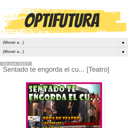
▼
▼
18 jun 2017
Sentado te engorda el cu... [Teatro]