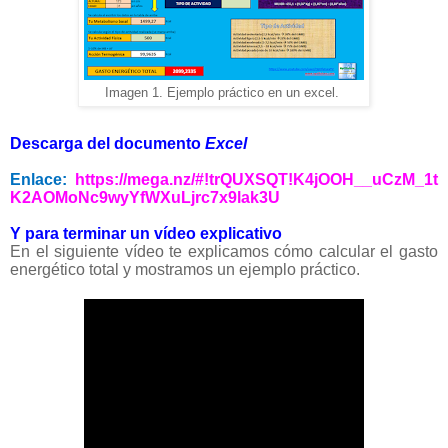
Imagen 1. Ejemplo práctico en un excel.
Descarga del documento
Excel
Enlace:
https://mega.nz/#!trQUXSQT!K4jOOH__uCzM_1t
K2AOMoNc9wyYfWXuLjrc7x9lak3U
Y para terminar un vídeo explicativo
En el siguiente vídeo te explicamos cómo calcular el gasto
energético total y mostramos un ejemplo práctico.