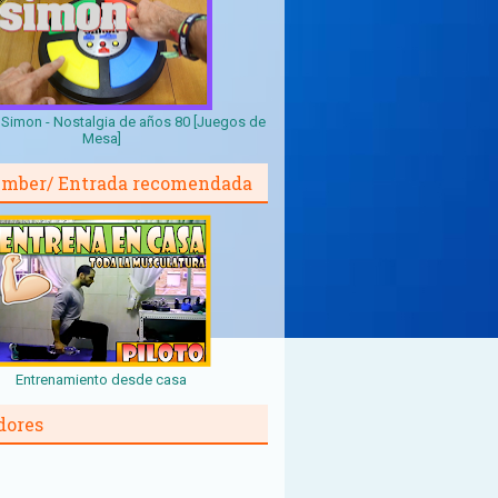
Simon - Nostalgia de años 80 [Juegos de
Mesa]
mber/ Entrada recomendada
Entrenamiento desde casa
dores