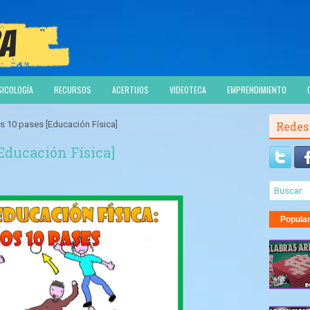
SICOLOGÍA
RECURSOS
ACERTIJOS
VIDEOTECA
EMPRENDIMIENTO
s 10 pases [Educación Física]
Redes
[Educación Física]
Popula