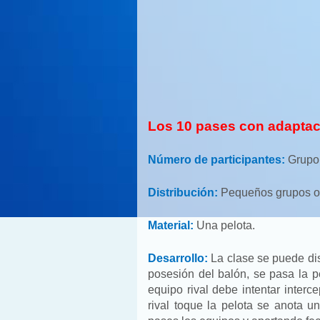
Los 10 pases con adaptac
Número de participantes:
Grupo 
Distribución:
Pequeños grupos o 
Material:
Una pelota.
Desarrollo:
La clase se puede dis
posesión del balón, se pasa la p
equipo rival debe intentar interc
rival toque la pelota se anota u