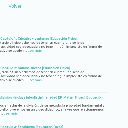
Volver
Capítulo 1: Cristales y ventanas [Educación Física]
 ejercicio físico debemos de tener en cuenta una serie de
 actividad sea adecuada y no tener ningún imprevisto en forma de
cativo se pueden …
Leer más
 Capítulo 2: Bancos suecos [Educación Física]
 ejercicio físico debemos de tener en cuenta una serie de
 actividad sea adecuada y no tener ningún imprevisto en forma de
cativo se pueden …
Leer más
ivisión - Incluye interdisciplinariedad EF [Matemáticas] [Educación
os a hablar de la división, de su método, la propiedad fundamental y
do ello lo veremos en un vídeo didáctico, a la vez que relacionaremos
i…
Leer más
Capítulo 3: Espalderas [Educación Física]