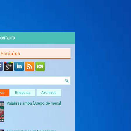
CONTACTO
 Sociales
res
Etiquetas
Archivos
Palabras arriba [Juego de mesa]