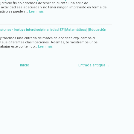
 ejercicio físico debemos de tener en cuenta una serie de
 actividad sea adecuada y no tener ningún imprevisto en forma de
cativo se pueden …
Leer más
aciones - Incluye interdisciplinariedad EF [Matemáticas] [Educación
oy traemos una entrada de mates en donde te explicamos el
y sus diferentes clasificaciones. Además, te mostramos unos
trabajar este contenido…
Leer más
Inicio
Entrada antigua →