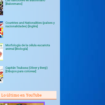
Las sanciones en Balonmano
[Balonmano]
Countries and Nationalities (países y
nacionalidades) [Inglés]
Morfología de la célula eucariota
animal [Biología]
Capitán Tsubasa (Oliver y Benji)
[Dibujos para colorear]
Lo último en YouTube