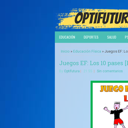
EDUCACIÓN
DEPORTES
SALUD
P
Inicio
»
Educación Física
» Juegos EF: Lo
Juegos EF: Los 10 pases 
By
Optifutura
21:55
Sin comentarios