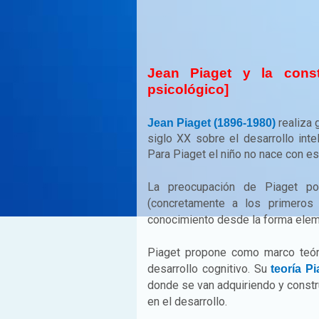
Jean Piaget y la const
psicológico]
realiza 
Jean Piaget (1896-1980)
siglo XX sobre el desarrollo int
Para Piaget el niño no nace con est
La preocupación de Piaget por
(concretamente a los primeros 
conocimiento desde la forma elemen
Piaget propone como marco teóri
desarrollo cognitivo. Su
teoría P
donde se van adquiriendo y cons
en el desarrollo.