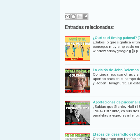
Entradas relacionadas:
¿Qué es el timing puberal? [
¿Sabes lo que significa el t
concepto muy empleado en l
window.adsbygoogle || []).p
La visión de John Coleman s
Continuamos con otras visio
aportaciones en el campo de
y Robert Havighurst. En est
Aportaciones de psicoanalis
¿Sabías que Stanley Hall (18
1904? Este libro, en sus dos
paralelas a especies inferior
Etapas del desarrollo de Rob
Continuamos con teorías sob