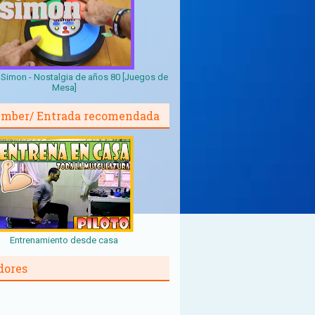
Simon - Nostalgia de años 80 [Juegos de
Mesa]
mber/ Entrada recomendada
Entrenamiento desde casa
dores