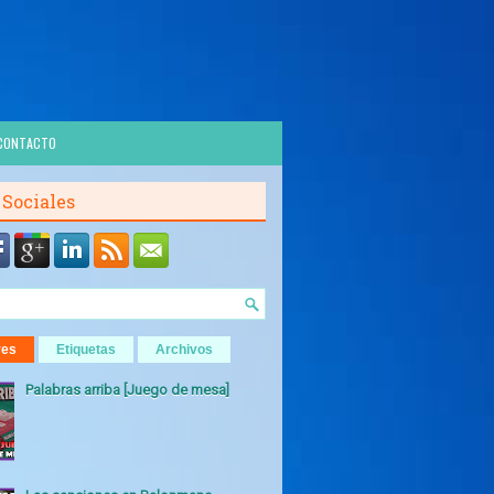
CONTACTO
 Sociales
res
Etiquetas
Archivos
Palabras arriba [Juego de mesa]