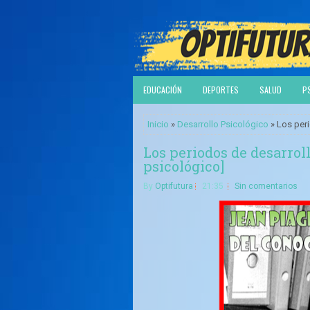
EDUCACIÓN
DEPORTES
SALUD
P
Inicio
»
Desarrollo Psicológico
» Los peri
Los periodos de desarrol
psicológico]
By
Optifutura
21:35
Sin comentarios