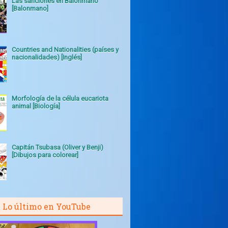
Las sanciones en Balonmano
[Balonmano]
Countries and Nationalities (países y
nacionalidades) [Inglés]
Morfología de la célula eucariota
animal [Biología]
Capitán Tsubasa (Oliver y Benji)
[Dibujos para colorear]
Lo último en YouTube