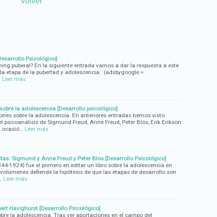
Volver
Desarrollo Psicológico]
iming puberal? En la siguiente entrada vamos a dar la respuesta a este
a etapa de la pubertad y adolescencia. (adsbygoogle =
…
Leer más
obre la adolescencia [Desarrollo psicológico]
nes sobre la adolescencia. En anteriores entradas hemos visto
l psicoanálisis de Sigmund Freud, Anne Freud, Peter Blos, Erik Erikson
a ocasió…
Leer más
tas: Sigmund y Anna Freud y Peter Blos [Desarrollo Psicológico]
44-1924) fue el primero en editar un libro sobre la adolescencia en
 volúmenes defiende la hipótesis de que las etapas de desarrollo son
…
Leer más
ert Havighurst [Desarrollo Psicológico]
re la adolescencia. Tras ver aportaciones en el campo del