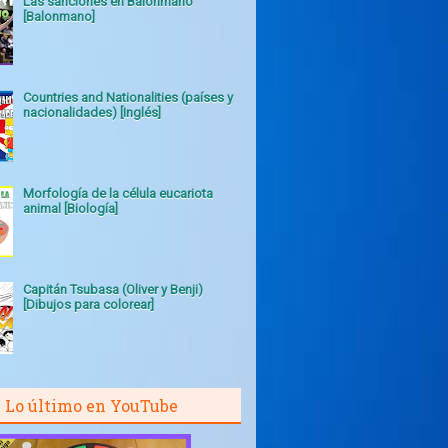
Las sanciones en Balonmano
[Balonmano]
Countries and Nationalities (países y
nacionalidades) [Inglés]
Morfología de la célula eucariota
animal [Biología]
Capitán Tsubasa (Oliver y Benji)
[Dibujos para colorear]
Lo último en YouTube