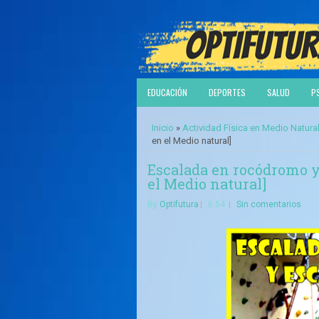
EDUCACIÓN
DEPORTES
SALUD
P
Inicio
»
Actividad Física en Medio Natura
en el Medio natural]
Escalada en rocódromo y 
el Medio natural]
By
Optifutura
6:54
Sin comentarios