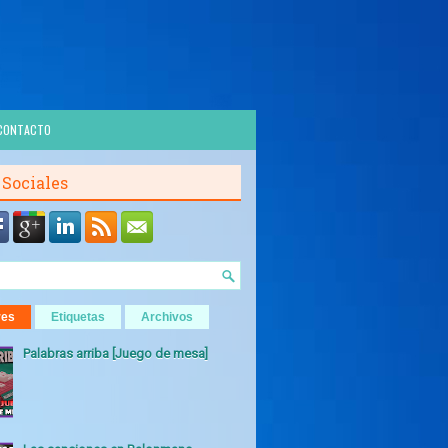
CONTACTO
 Sociales
res
Etiquetas
Archivos
Palabras arriba [Juego de mesa]