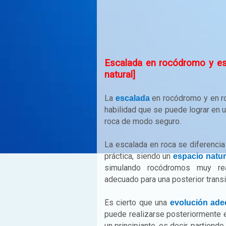
Escalada en rocódromo y esc
natural]
La
en rocódromo y en ro
escalada
habilidad que se puede lograr en 
roca de modo seguro.
La escalada en roca se diferenci
práctica, siendo un
espacio natur
simulando rocódromos muy rea
adecuado para una posterior trans
Es cierto que una
evolución ad
puede realizarse posteriormente 
un principiante, es decir, partiendo