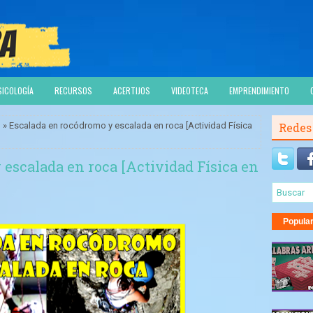
SICOLOGÍA
RECURSOS
ACERTIJOS
VIDEOTECA
EMPRENDIMIENTO
l
» Escalada en rocódromo y escalada en roca [Actividad Física
Redes
escalada en roca [Actividad Física en
Popula