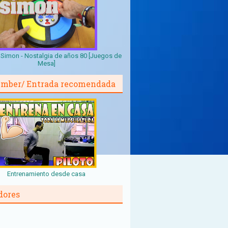
Simon - Nostalgia de años 80 [Juegos de
Mesa]
mber/ Entrada recomendada
Entrenamiento desde casa
dores