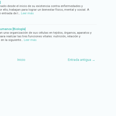
]
ado desde el inicio de su existencia contra enfermedades y
r ello, trabajan para lograr un bienestar físico, mental y social. A
e entrada de l…
Leer más
humanos [Biología]
 una organización de sus células en tejidos, órganos, aparatos y
a realizar las tres funciones vitales: nutrición, relación y
 en la siguiente…
Leer más
Inicio
Entrada antigua →