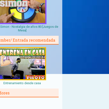
Simon - Nostalgia de años 80 [Juegos de
Mesa]
mber/ Entrada recomendada
Entrenamiento desde casa
dores