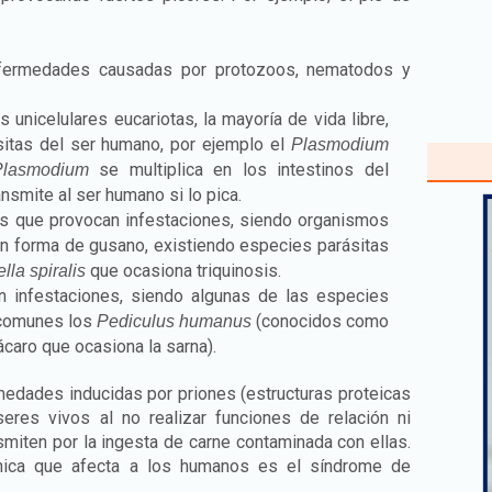
ermedades causadas por protozoos, nematodos y
unicelulares eucariotas, la mayoría de vida libre,
itas del ser humano, por ejemplo el
Plasmodium
se multiplica en los intestinos del
Plasmodium
ransmite al ser humano si lo pica.
 que provocan infestaciones, siendo organismos
 forma de gusano, existiendo especies parásitas
que ocasiona triquinosis.
ella spiralis
 infestaciones, siendo algunas de las especies
 comunes los
(conocidos como
Pediculus humanus
ácaro que ocasiona la sarna).
edades inducidas por priones (estructuras proteicas
eres vivos al no realizar funciones de relación ni
nsmiten por la ingesta de carne contaminada con ellas.
nica que afecta a los humanos es el síndrome de