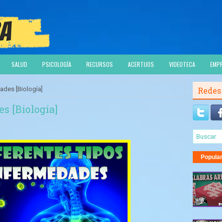
SALUD
PSICOLOGÍA
RECURSOS
ACERTIJOS
VIDEOTECA
EMP
ades [Biología]
Redes
s [Biología]
Popula