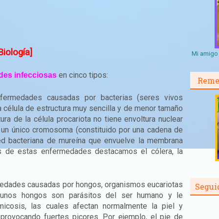
iología]
Mi amigo 
en cinco tipos:
es infecciosas
Reme
ermedades causadas por bacterias (seres vivos
a célula de estructura muy sencilla y de menor tamaño
tura de la célula procariota no tiene envoltura nuclear
 un único cromosoma (constituido por una cadena de
ed bacteriana de mureína que envuelve la membrana
los de estas enfermedades destacamos el cólera, la
dades causadas por hongos, organismos eucariotas
Segui
 Algunos hongos son parásitos del ser humano y le
micosis, las cuales afectan normalmente la piel y
provocando fuertes picores. Por ejemplo, el pie de