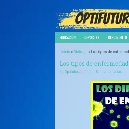
EDUCACIÓN
DEPORTES
RENDIMIENTO
Inicio
»
Biología
» Los tipos de enfermed
Los tipos de enfermedade
By
Optifutura
7:12
Sin comentarios