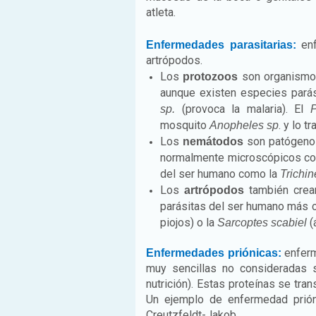
atleta.
enf
Enfermedades parasitarias:
artrópodos.
Los
son organismos 
protozoos
aunque existen especies parás
(provoca la malaria). El
sp.
mosquito
. y lo t
Anopheles sp
Los
son patógenos
nemátodos
normalmente microscópicos con
del ser humano como la
Trichin
Los
también crean
artrópodos
parásitas del ser humano más
piojos) o la
(
Sarcoptes scabiel
enferm
Enfermedades priónicas:
muy sencillas no consideradas s
nutrición). Estas proteínas se tra
Un ejemplo de enfermedad prió
Creutzfeldt-Jakob.