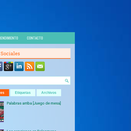
RENDIMIENTO
CONTACTO
 Sociales
res
Etiquetas
Archivos
Palabras arriba [Juego de mesa]