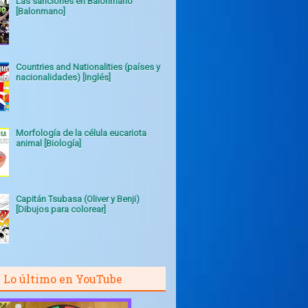
Las sanciones en Balonmano
[Balonmano]
Countries and Nationalities (países y
nacionalidades) [Inglés]
Morfología de la célula eucariota
animal [Biología]
Capitán Tsubasa (Oliver y Benji)
[Dibujos para colorear]
Lo último en YouTube