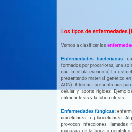
Los tipos de enfermedades [B
Vamos a clasificar las
enfermedad
enf
Enfermedades bacterianas:
formados por procariotas, una sol
que la célula eucariota) La estruc
presentando material genético en
ADN). Además, presenta una par
celular y aporta rigidez. Ejemp
salmonelosis y la tuberculosis.
enferme
Enfermedades fúngicas:
unicelulares o pluricelulares.
provocan infecciones llamadas 
mucosas de la boca o genitales 