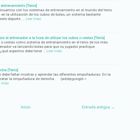
entrenamiento [Tenis]
ntinuamos con los sistemas de entrenamiento en el mundo del tenis
n la utilización de los cubos de bolas, un sistema bastante
este deporte. …
Leer más
or el entrenador a la hora de utilizar los cubos o cestas [Tenis]
o cestas como sistema de entrenamiento en el tenis de los más
renador va lanzando bolas para que su jugador practique
 ¿qué aspectos debe tener …
Leer más
cha [Tenis]
o debe faltar mostrar y aprender las diferentes empuñaduras. En la
 tratar la empuñadura de derecha. (adsbygoogle =
r más
Inicio
Entrada antigua →