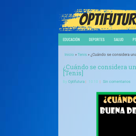
EDUCACIÓN
DEPORTES
SALUD
P
Inicio
»
Tenis
» ¿Cuándo se considera una 
¿Cuándo se considera un
[Tenis]
By
Optifutura
10:10
Sin comentarios