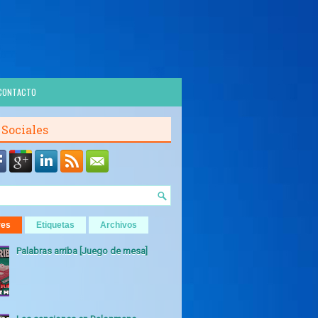
CONTACTO
 Sociales
res
Etiquetas
Archivos
Palabras arriba [Juego de mesa]