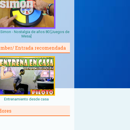
Simon - Nostalgia de años 80 [Juegos de
Mesa]
mber/ Entrada recomendada
Entrenamiento desde casa
dores