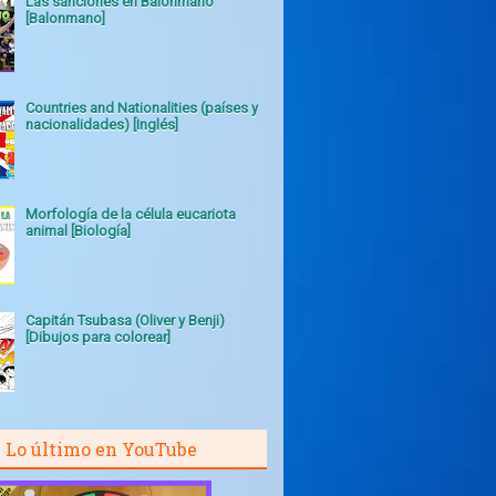
Las sanciones en Balonmano
[Balonmano]
Countries and Nationalities (países y
nacionalidades) [Inglés]
Morfología de la célula eucariota
animal [Biología]
Capitán Tsubasa (Oliver y Benji)
[Dibujos para colorear]
Lo último en YouTube