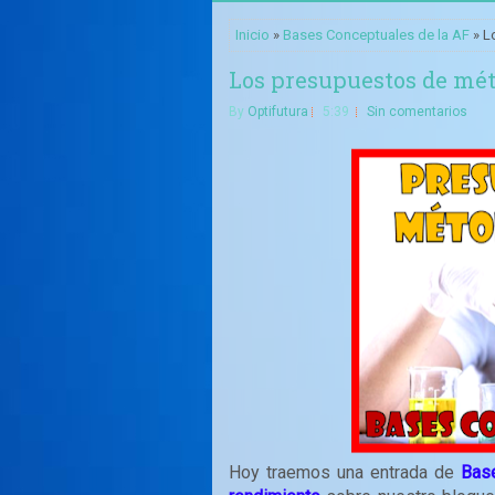
Inicio
»
Bases Conceptuales de la AF
» L
Los presupuestos de mét
By
Optifutura
5:39
Sin comentarios
Hoy traemos una entrada de
Base