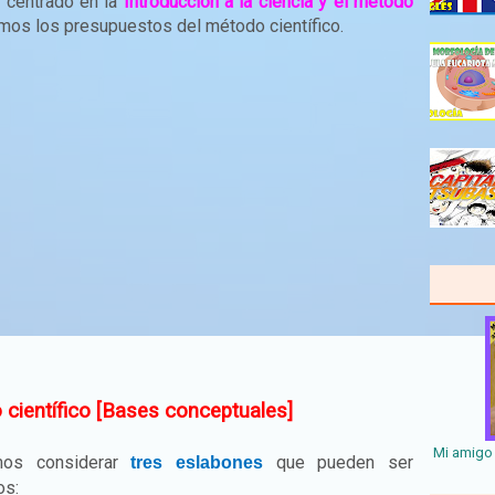
 centrado en la
Introducción a la ciencia y el método
emos los presupuestos del método científico.
científico [Bases conceptuales]
Mi amigo 
mos considerar
que pueden ser
tres eslabones
os: