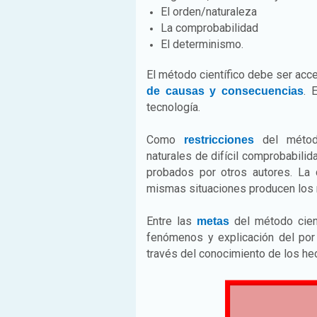
El orden/naturaleza
La comprobabilidad
El determinismo.
El método científico debe ser ac
. 
de causas y consecuencias
tecnología.
Como
del método
restricciones
naturales de difícil comprobabili
probados por otros autores. La 
mismas situaciones producen los
Entre las
del método cient
metas
fenómenos y explicación del por 
través del conocimiento de los hec