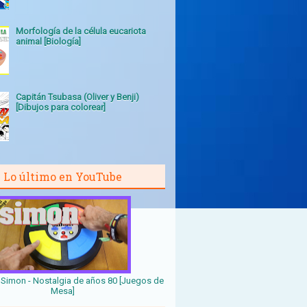
Morfología de la célula eucariota
animal [Biología]
Capitán Tsubasa (Oliver y Benji)
[Dibujos para colorear]
Lo último en YouTube
Simon - Nostalgia de años 80 [Juegos de
Mesa]