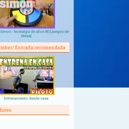
Simon - Nostalgia de años 80 [Juegos de
Mesa]
mber/ Entrada recomendada
Entrenamiento desde casa
dores