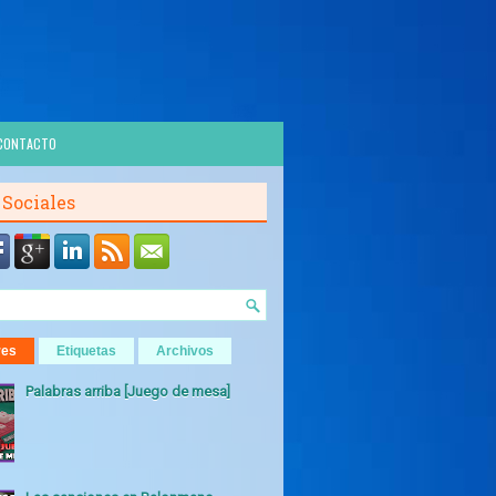
CONTACTO
 Sociales
res
Etiquetas
Archivos
Palabras arriba [Juego de mesa]