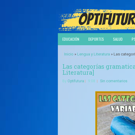
EDUCACIÓN
DEPORTES
SALUD
P
Inicio
»
Lengua y Literatura
» Las categorí
Las categorías gramatica
Literatura]
By
Optifutura
9:08
Sin comentarios