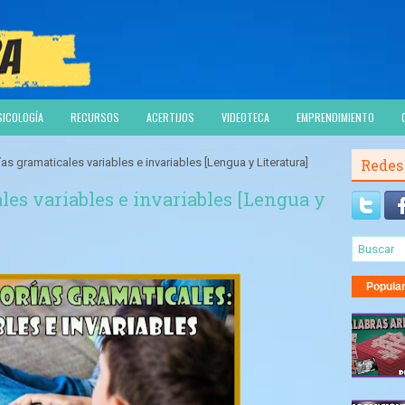
SICOLOGÍA
RECURSOS
ACERTIJOS
VIDEOTECA
EMPRENDIMIENTO
as gramaticales variables e invariables [Lengua y Literatura]
Redes
les variables e invariables [Lengua y
Popula