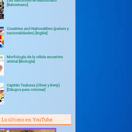
Las sanciones en Balonmano
[Balonmano]
Countries and Nationalities (países y
nacionalidades) [Inglés]
Morfología de la célula eucariota
animal [Biología]
Capitán Tsubasa (Oliver y Benji)
[Dibujos para colorear]
Lo último en YouTube