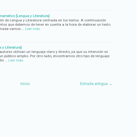
 narrativo [Lengua y Literatura]
n de Lengua y Literatura centrada en los textos. A continuación
tos que debemos de tener en cuenta a la hora de elaborar un texto
entrada vamos …
Leer más
 y Literatura]
autores utilizan un lenguaje claro y directo, ya que su intención es
un público amplio. Por otro lado, encontramos otro tipo de lenguaje
tir …
Leer más
Inicio
Entrada antigua →