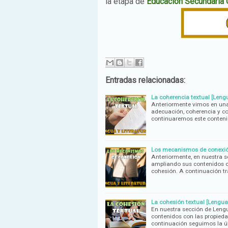
la etapa de
Educación Secundaria O
Entradas relacionadas:
La coherencia textual [Lengu
Anteriormente vimos en una 
adecuación, coherencia y co
continuaremos este conteni
Los mecanismos de conexión
Anteriormente, en nuestra s
ampliando sus contenidos c
cohesión. A continuación t
La cohesión textual [Lengua 
En nuestra sección de Leng
contenidos con las propied
continuación seguimos la ú