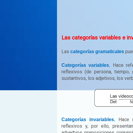
Las categorías variables e inv
Las
pued
categorías gramaticales
Hace refe
Categorías variables.
reflexivos (de persona, tiempo, 
sustantivos, los adjetivos, los ve
Hace r
Categorías invariables.
reflexivos y, por ello, present
adverbios, preposiciones, conjunci