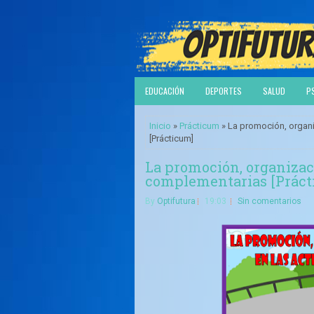
EDUCACIÓN
DEPORTES
SALUD
P
Inicio
»
Prácticum
» La promoción, organi
[Prácticum]
La promoción, organizaci
complementarias [Práct
By
Optifutura
19:03
Sin comentarios