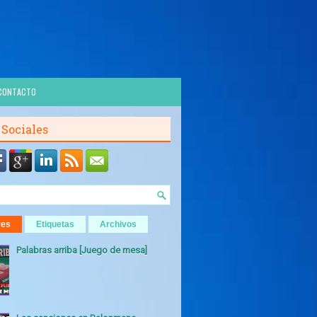
CONTACTO
 Sociales
res
Etiquetas
Archivos
Palabras arriba [Juego de mesa]