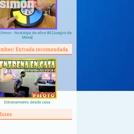
Simon - Nostalgia de años 80 [Juegos de
Mesa]
mber/ Entrada recomendada
Entrenamiento desde casa
dores