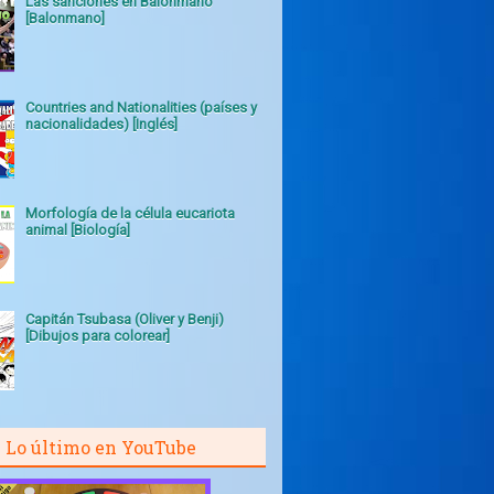
Las sanciones en Balonmano
[Balonmano]
Countries and Nationalities (países y
nacionalidades) [Inglés]
Morfología de la célula eucariota
animal [Biología]
Capitán Tsubasa (Oliver y Benji)
[Dibujos para colorear]
Lo último en YouTube