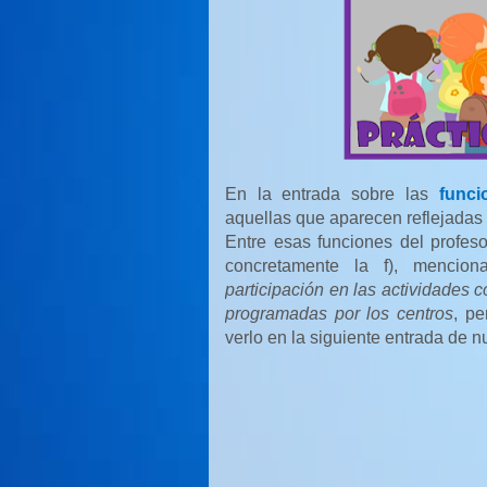
En la entrada sobre las
funci
aquellas que aparecen reflejadas 
Entre esas funciones del profe
concretamente la f), menci
participación en las actividades c
programadas por los centros
, pe
verlo en la siguiente entrada de n