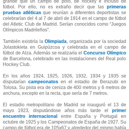
grande que un campo de polo, de hockey e incluso de
fútbol. Por ello, no es extraño decir que las
primeras
pruebas atléticas
que reunían a diferentes deportistas se
celebrarían del 4 al 7 de abril de 1914 en el campo de fútbol
del Atletic Club de Madrid. Serían conocidos como “Juegos
Olímpicos Madrileños”.
También existiría la
Olimpiada
, organizada por la sociedad
Jolastokieta en Guipúzcoa y celebrada en el campo de
fútbol de Alza. Además se realizaría el
Concurso Olímpico
de Barcelona, celebrado en las instalaciones del Real polo
Hockey Club.
En los años 1924, 1925, 1926, 1932, 1934 y 1935 se
disputarían
campeonatos
en el estadio de Berazubi en
Tolosa. Su pista era de ceniza de 400 metros y 6 metros de
anchura, excepto en la recta, que sería de 7 metros.
El estadio metropolitano de Madrid se inauguró el 13 de
mayo 1923, disputándose años más tarde el
primer
encuentro internacional
entre España y Portugal en
octubre de 1925 y los Campeonatos de España de 1927. Su
campo de fútbol era de 105x67 y alrededor del mismo había