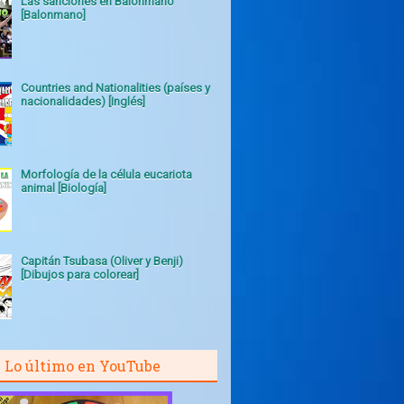
Las sanciones en Balonmano
[Balonmano]
Countries and Nationalities (países y
nacionalidades) [Inglés]
Morfología de la célula eucariota
animal [Biología]
Capitán Tsubasa (Oliver y Benji)
[Dibujos para colorear]
Lo último en YouTube