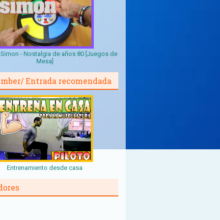
Simon - Nostalgia de años 80 [Juegos de
Mesa]
mber/ Entrada recomendada
Entrenamiento desde casa
dores