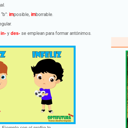
gal.
 “b”:
im
posible,
im
borrable.
egular.
s
y
se emplean para formar antónimos.
in-
des-
 Ejemplo con el prefijo In-.