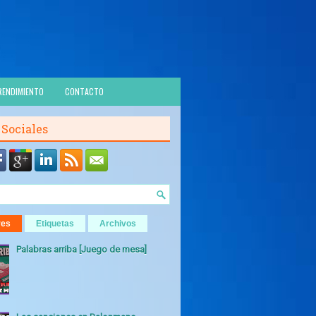
RENDIMIENTO
CONTACTO
 Sociales
res
Etiquetas
Archivos
Palabras arriba [Juego de mesa]