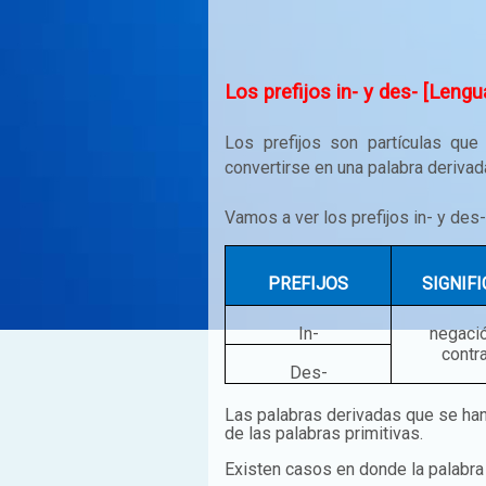
Los prefijos in- y des- [Lengu
Los prefijos son partículas que 
convertirse en una palabra derivad
Vamos a ver los prefijos in- y des-
PREFIJOS
SIGNIF
In-
negació
contra
Des-
Las palabras derivadas que se han
de las palabras primitivas.
Existen casos en donde la palabra d