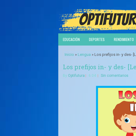
EDUCACIÓN
DEPORTES
RENDIMIENTO
Inicio
»
Lengua
» Los prefijos in- y des- 
Los prefijos in- y des- [
By
Optifutura
6:04
Sin comentarios