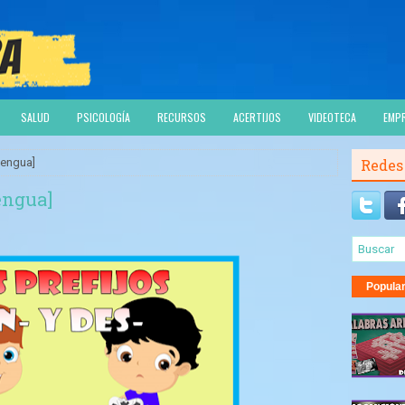
SALUD
PSICOLOGÍA
RECURSOS
ACERTIJOS
VIDEOTECA
EMP
[Lengua]
Redes
Lengua]
Popula