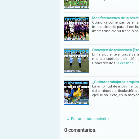
Manifestaciones de la resist
Como ya comentamos en anter
imprescindible para el ser h
imprescindible su trabajo 
Concepto de resistencia [Pre
En la siguiente entrada vamo
mencionando la definición d
Concepto de r…
Leer más
¿Cuándo trabajar la amplitud
La amplitud de movimiento e
determinada articulación al
ejecución. Pero, en la mayor
← Entrada más reciente
0 comentarios: