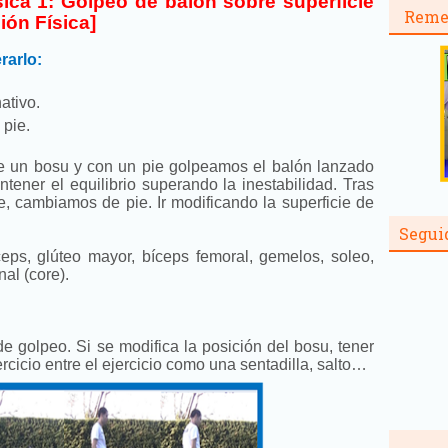
sica 1: Golpeo de balón sobre superficie
Reme
ión Física]
rarlo:
ativo.
 pie.
e un bosu y con un pie golpeamos el balón lanzado
ener el equilibrio superando la inestabilidad. Tras
e, cambiamos de pie. Ir modificando la superficie de
Segui
eps, glúteo mayor, bíceps femoral, gemelos, soleo,
al (core).
 de golpeo. Si se modifica la posición del bosu, tener
cicio entre el ejercicio como una sentadilla, salto…