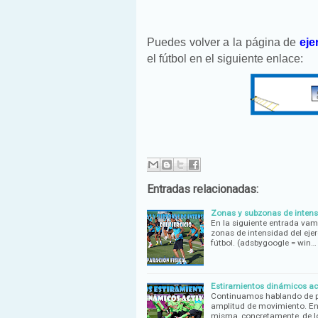
Puedes volver a la página de
eje
el fútbol en el siguiente enlace:
Entradas relacionadas:
Zonas y subzonas de intensid
En la siguiente entrada vam
zonas de intensidad del ejer
fútbol. (adsbygoogle = win…
Estiramientos dinámicos acti
Continuamos hablando de pre
amplitud de movimiento. En
misma, concretamente, de l