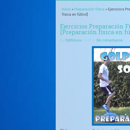
Inicio
»
Preparación física
» Ejercicios P
física en fútbol]
Ejercicios Preparación F
[Preparación física en fú
By
Optifutura
6:01
Sin comentarios