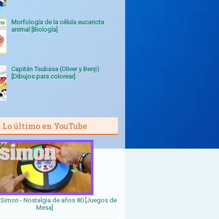
Morfología de la célula eucariota
animal [Biología]
Capitán Tsubasa (Oliver y Benji)
[Dibujos para colorear]
Lo último en YouTube
Simon - Nostalgia de años 80 [Juegos de
Mesa]