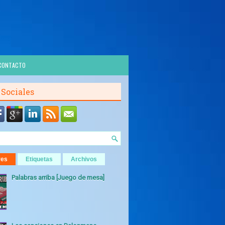
CONTACTO
 Sociales
res
Etiquetas
Archivos
Palabras arriba [Juego de mesa]