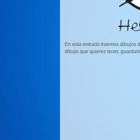
En esta entrada traemos dibujos 
dibujo que quieres tener, guardarlo