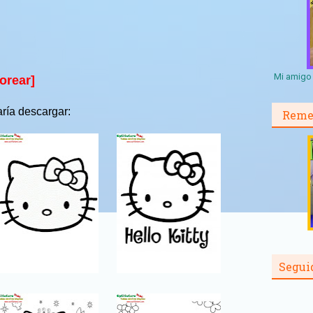
Mi amigo 
lorear]
ría descargar:
Reme
Segui