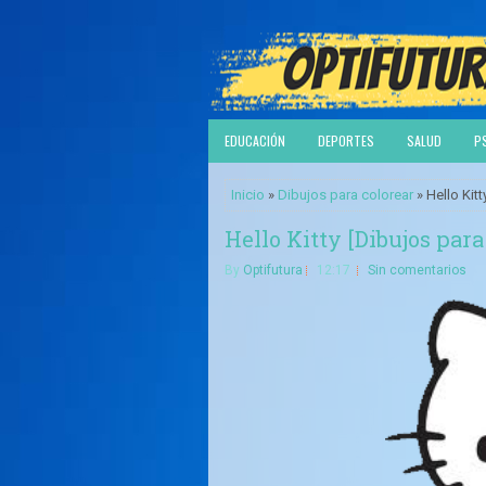
EDUCACIÓN
DEPORTES
SALUD
P
Inicio
»
Dibujos para colorear
» Hello Kitt
Hello Kitty [Dibujos para
By
Optifutura
12:17
Sin comentarios