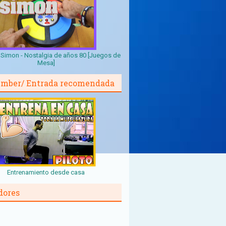
Simon - Nostalgia de años 80 [Juegos de
Mesa]
mber/ Entrada recomendada
Entrenamiento desde casa
dores