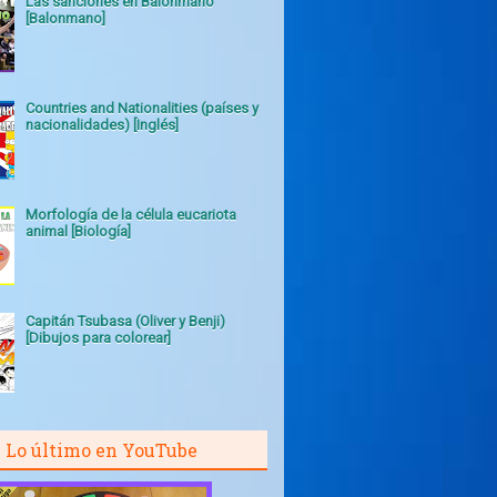
Las sanciones en Balonmano
[Balonmano]
Countries and Nationalities (países y
nacionalidades) [Inglés]
Morfología de la célula eucariota
animal [Biología]
Capitán Tsubasa (Oliver y Benji)
[Dibujos para colorear]
Lo último en YouTube