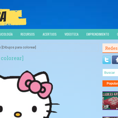
SICOLOGÍA
RECURSOS
ACERTIJOS
VIDEOTECA
EMPRENDIMIENTO
y [Dibujos para colorear]
Redes
 colorear]
Popula