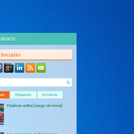
CONTACTO
 Sociales
res
Etiquetas
Archivos
Palabras arriba [Juego de mesa]