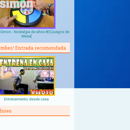
Simon - Nostalgia de años 80 [Juegos de
Mesa]
mber/ Entrada recomendada
Entrenamiento desde casa
dores