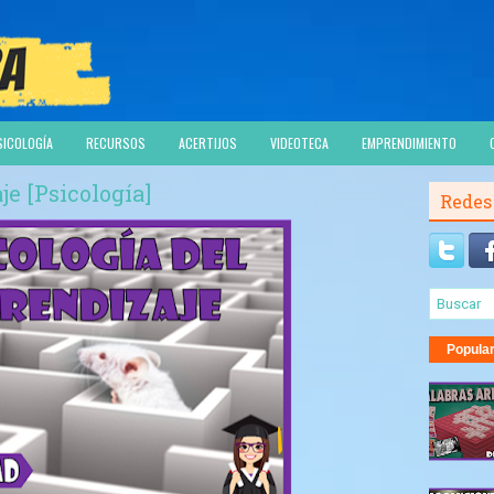
SICOLOGÍA
RECURSOS
ACERTIJOS
VIDEOTECA
EMPRENDIMIENTO
je [Psicología]
Redes
Popula