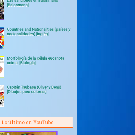
Las sanciones en Balonmano
[Balonmano]
Countries and Nationalities (países y
nacionalidades) [Inglés]
Morfología de la célula eucariota
animal [Biología]
Capitán Tsubasa (Oliver y Benji)
[Dibujos para colorear]
Lo último en YouTube