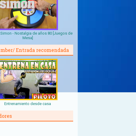
Simon - Nostalgia de años 80 [Juegos de
Mesa]
mber/ Entrada recomendada
Entrenamiento desde casa
dores