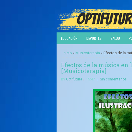
EDUCACIÓN
DEPORTES
SALUD
P
Inicio
»
Musicoterapia
» Efectos de la mú
Efectos de la música en 
[Musicoterapia]
By
Optifutura
15:47
Sin comentarios