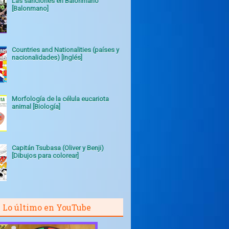
Las sanciones en Balonmano
[Balonmano]
Countries and Nationalities (países y
nacionalidades) [Inglés]
Morfología de la célula eucariota
animal [Biología]
Capitán Tsubasa (Oliver y Benji)
[Dibujos para colorear]
Lo último en YouTube