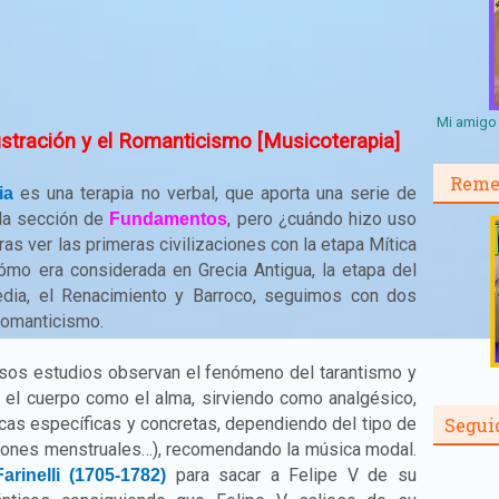
Mi amigo 
lustración y el Romanticismo [Musicoterapia]
Reme
es una terapia no verbal, que aporta una serie de
ia
la sección de
, pero ¿cuándo hizo uso
Fundamentos
as ver las primeras civilizaciones con la etapa Mítica
cómo era considerada en Grecia Antigua, la etapa del
edia, el Renacimiento y Barroco, seguimos con dos
 Romanticismo.
rsos estudios observan el fenómeno del tarantismo y
n el cuerpo como el alma, sirviendo como analgésico,
cas específicas y concretas, dependiendo del tipo de
Segui
aciones menstruales…), recomendando la música modal.
para sacar a Felipe V de su
Farinelli (1705-1782)