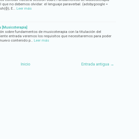
 que no debemos olvidar: el lenguaje paraverbal. (adsbygoogle =
sh({}); E…
Leer más
a [Musicoterapia]
ón sobre fundamentos de musicoterapia con la titulación del
iente entrada veremos los requisitos que necesitaremos para poder
n nuevo contenido p…
Leer más
Inicio
Entrada antigua →