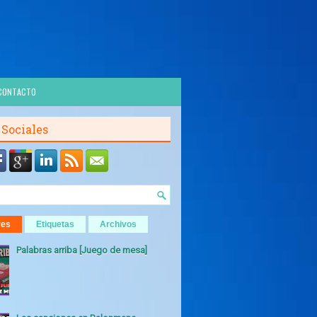
CONTACTO
 Sociales
res
Etiquetas
Archivos
Palabras arriba [Juego de mesa]