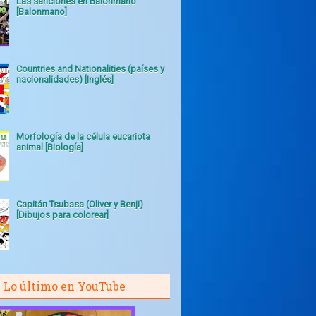
Las sanciones en Balonmano
[Balonmano]
Countries and Nationalities (países y
nacionalidades) [Inglés]
Morfología de la célula eucariota
animal [Biología]
Capitán Tsubasa (Oliver y Benji)
[Dibujos para colorear]
Lo último en YouTube