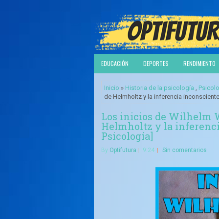
EDUCACIÓN
DEPORTES
RENDIMIENTO
Inicio
»
Historia de la psicología
,
Psicol
de Helmholtz y la inferencia inconsciente 
Los inicios de Wilhelm 
Helmholtz y la inferenci
Psicología]
By
Optifutura
9:24
Sin comentarios