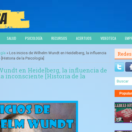
SALUD
PSICOLOGÍA
RECURSOS
ACERTIJOS
VIDEOTECA
EMP
ogía
» Los inicios de Wilhelm Wundt en Heidelberg, la influencia
Redes
[Historia de la Psicología]
Wundt en Heidelberg, la influencia de
a inconsciente [Historia de la
Popula