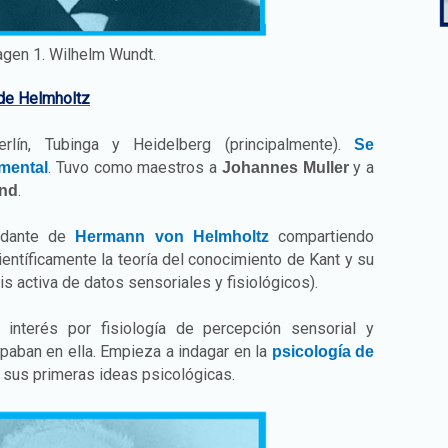
gen 1. Wilhelm Wundt.
 de Helmholtz
lín, Tubinga y Heidelberg (principalmente).
Se
. Tuvo como maestros a
y a
imental
Johannes Muller
.
ond
yudante de
compartiendo
Hermann von Helmholtz
científicamente la teoría del conocimiento de Kant y su
is activa de datos sensoriales y fisiológicos).
nterés por fisiología de percepción sensorial y
paban en ella. Empieza a indagar en la
psicología de
r sus primeras ideas psicológicas.