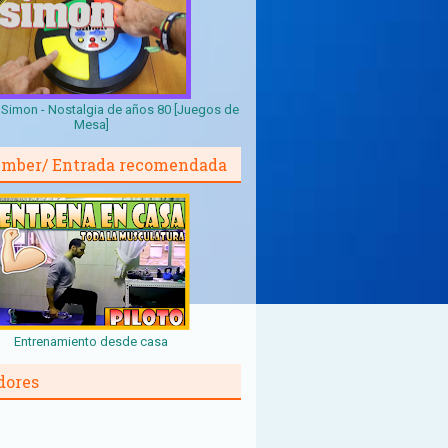
Simon - Nostalgia de años 80 [Juegos de
Mesa]
mber/ Entrada recomendada
Entrenamiento desde casa
dores