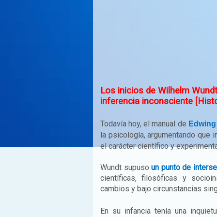
Los inicios de Wilhelm Wundt 
inferencia inconsciente [Histo
Todavía hoy, el manual de
Edwing 
la psicología, argumentando que in
el carácter científico y experimenta
Wundt
supuso
un punto de inters
científicas, filosóficas y soci
cambios y bajo circunstancias sing
En su infancia tenía una inquiet