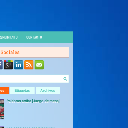
RENDIMIENTO
CONTACTO
 Sociales
res
Etiquetas
Archivos
Palabras arriba [Juego de mesa]