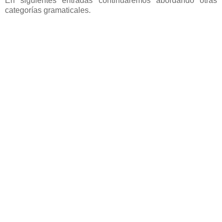
En siguientes entradas continuaremos abordando otras
categorías gramaticales.