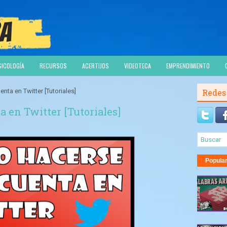
SICOLOGÍA
RECURSOS
ACERTIJOS
VIDEOTECA
EMPRENDIMIENTO
ta en Twitter [Tutoriales]
Redes
 en Twitter [Tutoriales]
Popula