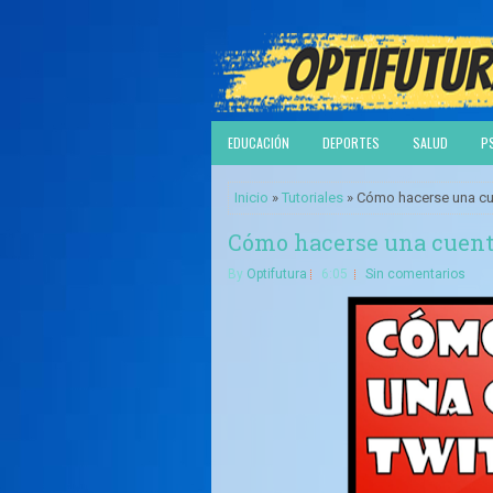
EDUCACIÓN
DEPORTES
SALUD
P
Inicio
»
Tutoriales
» Cómo hacerse una cuen
Cómo hacerse una cuenta
By
Optifutura
6:05
Sin comentarios