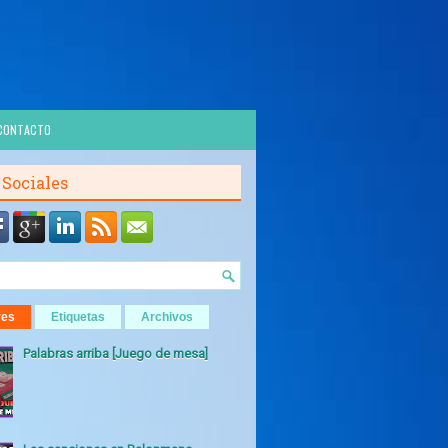
CONTACTO
 Sociales
res
Etiquetas
Archivos
Palabras arriba [Juego de mesa]