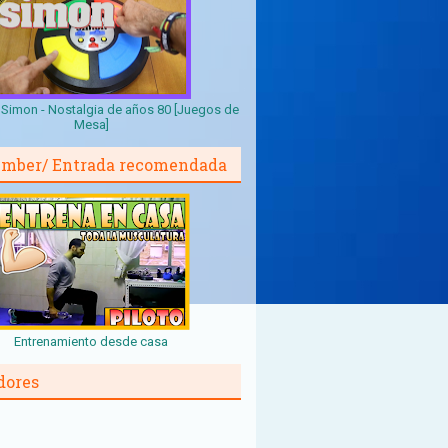
Simon - Nostalgia de años 80 [Juegos de
Mesa]
mber/ Entrada recomendada
Entrenamiento desde casa
dores