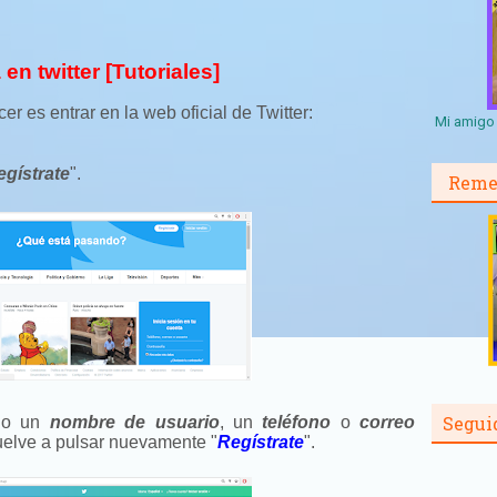
n twitter [Tutoriales]
r es entrar en la web oficial de Twitter:
Mi amigo 
egístrate
".
Reme
Segui
ndo un
nombre de usuario
, un
teléfono
o
correo
uelve a pulsar nuevamente "
Regístrate
".