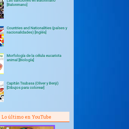
Las sanciones en Balonmano
[Balonmano]
Countries and Nationalities (países y
nacionalidades) [Inglés]
Morfología de la célula eucariota
animal [Biología]
Capitán Tsubasa (Oliver y Benji)
[Dibujos para colorear]
Lo último en YouTube