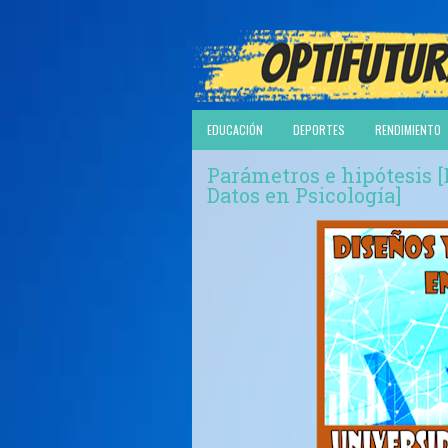
EDUCACIÓN
DEPORTES
RENDIMIENTO
Parámetros e hipótesis [
Datos en Psicología]