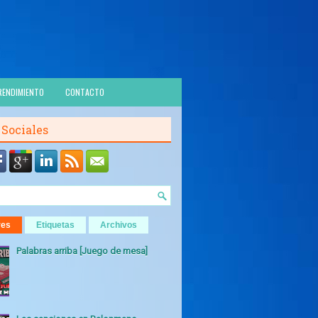
RENDIMIENTO
CONTACTO
 Sociales
res
Etiquetas
Archivos
Palabras arriba [Juego de mesa]