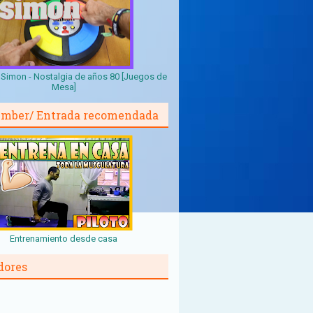
Simon - Nostalgia de años 80 [Juegos de
Mesa]
mber/ Entrada recomendada
Entrenamiento desde casa
dores