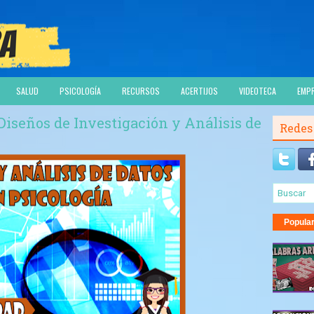
SALUD
PSICOLOGÍA
RECURSOS
ACERTIJOS
VIDEOTECA
EMP
Diseños de Investigación y Análisis de
Redes
Popula