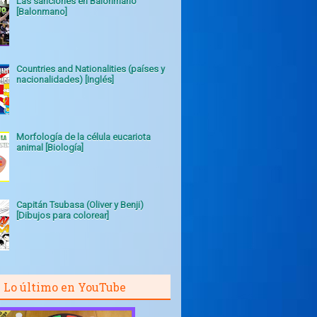
Las sanciones en Balonmano
[Balonmano]
Countries and Nationalities (países y
nacionalidades) [Inglés]
Morfología de la célula eucariota
animal [Biología]
Capitán Tsubasa (Oliver y Benji)
[Dibujos para colorear]
Lo último en YouTube