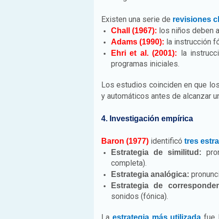
Existen una serie de
revisiones c
los niños deben a
Chall (1967):
la instrucción f
Adams (1990):
la instrucc
Ehri et al. (2001):
programas iniciales.
Los estudios coinciden en que lo
y automáticos antes de alcanzar u
4. Investigación empírica
identificó
Baron (1977)
tres estr
pron
Estrategia de similitud:
completa).
pronunci
Estrategia analógica:
Estrategia de corresponden
sonidos (fónica).
La
fue 
estrategia más utilizada