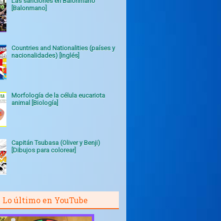
Las sanciones en Balonmano
[Balonmano]
Countries and Nationalities (países y
nacionalidades) [Inglés]
Morfología de la célula eucariota
animal [Biología]
Capitán Tsubasa (Oliver y Benji)
[Dibujos para colorear]
Lo último en YouTube