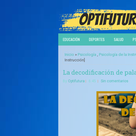
EDUCACIÓN
DEPORTES
SALUD
P
Inicio
»
Psicología
,
Psicología de la Inst
Instrucción]
La decodificación de pala
By
Optifutura
6:45
Sin comentarios