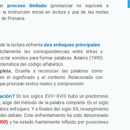
 un
(pronunciar no equivale a
proceso limitado
 la instrucción inicial en lectura y una de las metas
 de Primaria.
de la lectura enfrenta
:
dos enfoques principales
citamente las correspondencias entre letras y
ezclar sonidos para formar palabras. Adams (1990)
temática del código alfabético.
Enseña a reconocer las palabras como
leta.
n el significado y el contexto. Relacionado con
que priorizan textos reales y comprensión.
En los siglos XVII–XVIII hubo un predominio
cación?
, auge del método de la palabra completa. En el siglo
mbos enfoques. Y a finales del siglo XX, resurgimiento
n del debate. Este enfrentamiento ha sido denominado
y ha estado fuertemente influido por posiciones
000)