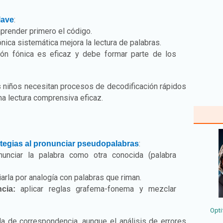
:
lave
prender primero el código.
ónica sistemática mejora la lectura de palabras.
ión fónica es eficaz y debe formar parte de los
s niños necesitan procesos de decodificación rápidos
na lectura comprensiva eficaz.
:
ategias al pronunciar pseudopalabras
unciar la palabra como otra conocida (palabra
arla por analogía con palabras que riman.
aplicar reglas grafema-fonema y mezclar
cia:
Opti
la de correspondencia, aunque el análisis de errores