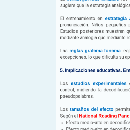
sugiere que la estrategia analógic
El entrenamiento en
estrategia
pronunciación. Niños pequeños 
Estudios posteriores muestran q
mediante analogía que mediante rec
Las
, es
reglas grafema-fonema
excepciones, lo que dificulta su ap
5. Implicaciones educativas. E
Los
c
estudios experimentales
control, midiendo la decodificac
pseudopalabras.
Los
permite
tamaños del efecto
Según el
National Reading Panel (
Efecto medio-alto en decodifica
Efecto medio-alto en decodific