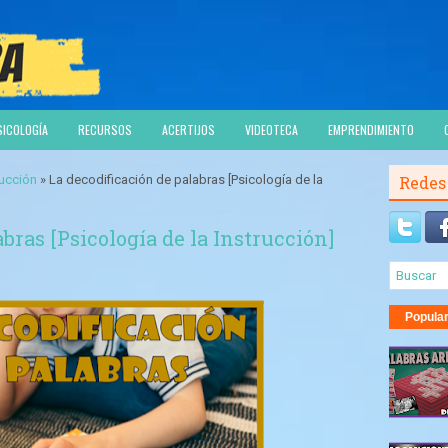
SICOLOGÍA
RECURSOS
ACERTIJOS
VIDEOTECA
EMPRENDIMIENTO
rucción
» La decodificación de palabras [Psicología de la
Redes
bras [Psicología de la Instrucción]
Popula