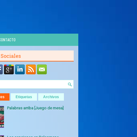
CONTACTO
 Sociales
res
Etiquetas
Archivos
Palabras arriba [Juego de mesa]