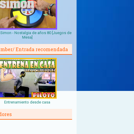
Simon - Nostalgia de años 80 [Juegos de
Mesa]
mber/ Entrada recomendada
Entrenamiento desde casa
dores