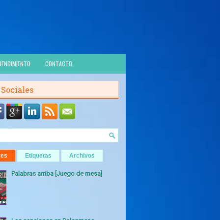
RENDIMIENTO
CONTACTO
 Sociales
res
Etiquetas
Archivos
Palabras arriba [Juego de mesa]