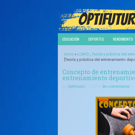
EDUCACIÓN
DEPORTES
RENDIMIENTO
Inicio
»
LCAFD
,
Teoría y práctica del en
[Teoría y práctica del entrenamiento depo
Concepto de entrenamien
entrenamiento deportiv
By
Optifutura
17:27
Sin comentarios