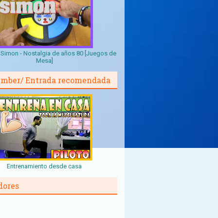
Simon - Nostalgia de años 80 [Juegos de
Mesa]
mber/ Entrada recomendada
Entrenamiento desde casa
dores