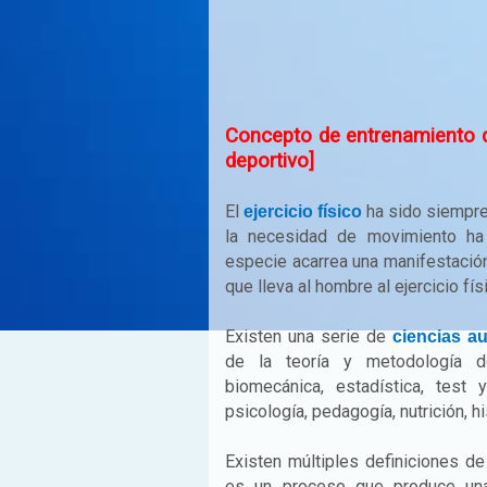
Concepto de entrenamiento de
deportivo]
El
ha sido siempre
ejercicio físico
la necesidad de movimiento ha
especie acarrea una manifestación 
que lleva al hombre al ejercicio fís
Existen una serie de
ciencias au
de la teoría y metodología de
biomecánica, estadística, test 
psicología, pedagogía, nutrición, hi
Existen múltiples definiciones d
es un proceso que produce una 