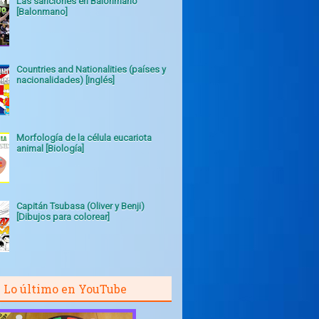
Las sanciones en Balonmano
[Balonmano]
Countries and Nationalities (países y
nacionalidades) [Inglés]
Morfología de la célula eucariota
animal [Biología]
Capitán Tsubasa (Oliver y Benji)
[Dibujos para colorear]
Lo último en YouTube