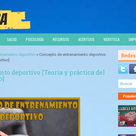
SALUD
PSICOLOGÍA
RECURSOS
ACERTIJOS
VIDEOTECA
EMP
trenamiento deportivo
» Concepto de entrenamiento deportivo
Redes
rtivo]
to deportivo [Teoría y práctica del
o]
Popula